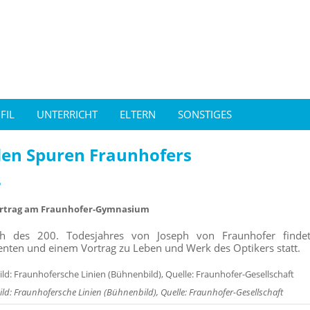
FIL
UNTERRICHT
ELTERN
SONSTIGES
den Spuren Fraunhofers
6
rtrag am Fraunhofer-Gymnasium
ich des 200. Todesjahres von Joseph von Fraunhofer fin
nten und einem Vortrag zu Leben und Werk des Optikers statt.
ild: Fraunhofersche Linien (Bühnenbild), Quelle: Fraunhofer-Gesellschaft