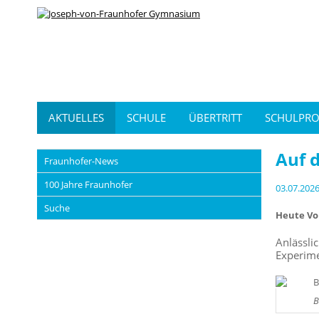
AKTUELLES
SCHULE
ÜBERTRITT
SCHULPRO
Auf 
Fraunhofer-News
100 Jahre Fraunhofer
03.07.202
Suche
Heute Vo
Anlässl
Experime
B