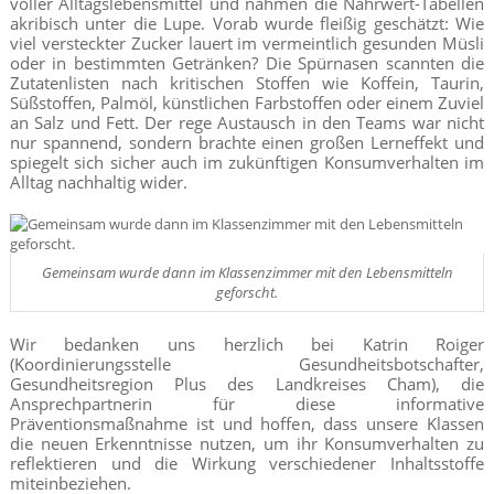
voller Alltagslebensmittel und nahmen die Nährwert-Tabellen
akribisch unter die Lupe. Vorab wurde fleißig geschätzt: Wie
viel versteckter Zucker lauert im vermeintlich gesunden Müsli
oder in bestimmten Getränken? Die Spürnasen scannten die
Zutatenlisten nach kritischen Stoffen wie Koffein, Taurin,
Süßstoffen, Palmöl, künstlichen Farbstoffen oder einem Zuviel
an Salz und Fett. Der rege Austausch in den Teams war nicht
nur spannend, sondern brachte einen großen Lerneffekt und
spiegelt sich sicher auch im zukünftigen Konsumverhalten im
Alltag nachhaltig wider.
Gemeinsam wurde dann im Klassenzimmer mit den Lebensmitteln
geforscht.
Wir bedanken uns herzlich bei Katrin Roiger
(Koordinierungsstelle Gesundheitsbotschafter,
Gesundheitsregion Plus des Landkreises Cham), die
Ansprechpartnerin für diese informative
Präventionsmaßnahme ist und hoffen, dass unsere Klassen
die neuen Erkenntnisse nutzen, um ihr Konsumverhalten zu
reflektieren und die Wirkung verschiedener Inhaltsstoffe
miteinbeziehen.