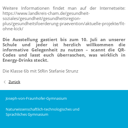
Weitere Informationen findet man auf der Internetseite:
https://www.landkreis-cham.de/gesundheit-
soziales/gesundheit/gesundheitsregion-
plus/gesundheitsfoerderung-praevention/aktuelle-projekte/fit-
ohne-kick/
Die Ausstellung gastiert bis zum 10. Juli an unserer
Schule und jeder ist herzlich willkommen die
informative Gelegenheit zu nutzen – scannt die QR-
Codes und lasst euch überraschen, was wirklich in
Energy-Drinks steckt.
Die Klasse 6b mit StRin Stefanie Strunz
Zurück
Joseph-von-Fraunhofer-Gymnasium
Naturwissenschaftlich-technologisches und
Sprachliches Gymnasium