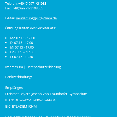
Telefon: +49 (0)9971/
31083
Fax: +49(0)9971/3108555
E-Mail:
verwaltung@jvfg-cham.de
Öffnungszeiten des Sekretariats:
Mo 07.15 - 17.00
Di 07.15 - 17.00
Mi 07.15 - 17.00
Do 07.15 - 17.00
Fr 07.15 - 13.30
Impressum
|
Datenschutzerklärung
Bankverbindung:
Empfänger:
Freistaat Bayern Joseph-von-Fraunhofer-Gymnasium
IBAN: DE59742510200620244434
BIC: BYLADEM1CHM
Copyright © Joseph-von-Fraunhofer-Gymnasium Cham