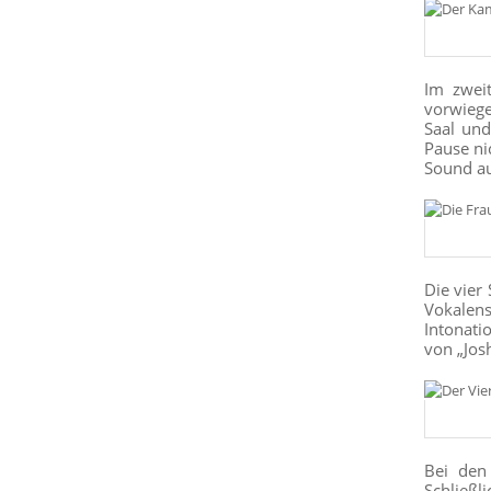
Im zwei
vorwiege
Saal und
Pause ni
Sound a
Die vier
Vokalens
Intonati
von „Josh
Bei den
Schließl