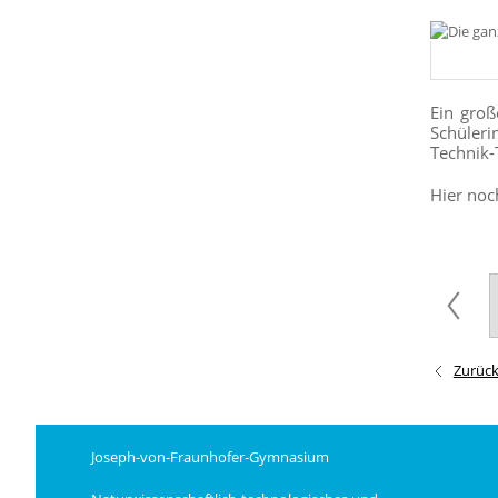
Ein groß
Schüleri
Technik-
Hier noc
Zurüc
Joseph-von-Fraunhofer-Gymnasium