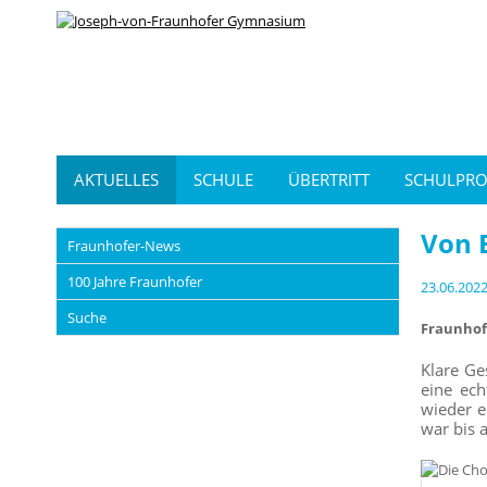
AKTUELLES
SCHULE
ÜBERTRITT
SCHULPRO
Von 
Fraunhofer-News
100 Jahre Fraunhofer
23.06.202
Suche
Fraunhof
Klare G
eine ec
wieder e
war bis a