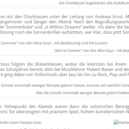
Die Chorklassen begeisterten das Publikum
 es mit den Chorklassen unter der Leitung von Andreas Ernst. M
ängerinnen und Sänger den Abend. Nach den Begrüßungsworten 
r Sommerbote“ und „A Million Dreams“ weiter. Als dann die S
boxing noch die Sonnenbrillen aufsetzten, war klar, dass jetzt So
"Jetzt ist Sommer" von den Wise Guys - mit B
luss folgten die Bläserklassen, wobei die kleinsten bei ihrem e
es Schuljahres bereits alles bei Musiklehrer Hubert Bauer und d
re ging dabei von Volksmusik über Jazz bis hin zu Rock, Pop und 
Was die Schüler innerhalb weniger Monate gelernt hatten,
ter Höhepunkt des Abends waren dann die solistischen Beiträ
on). Sie überzeugten mit präzisem Spiel, hohem künstlerischen Ni