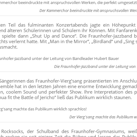
Der Kammerchor beeindruckte mit anspruchsvollen Werk
ten Teil das fulminanten Konzertabends jagte ein Höhepunkt
nd älteren Schülerinnen und Schülern ihr Können. Mit Fanfarenk
 spielte dann „Shut Up and Dance“. Die Fraunhofer-Jazzband be
chts verlernt hatte. Mit „Man in the Mirror“, „Birdland“ und „Sing
usmacht.
Die Fraunhofer-Jazzband unter der Leitung vo
 Sängerinnen das Fraunhofer-Vierg’sang präsentierten im Ansch
emble hat in den letzten Jahren eine enorme Entwicklung gemac
on, coolem Sound und perfekter Show. Ihre Interpretation des 
ua fit the Battle of Jericho“ ließ das Publikum wirklich staunen.
Der Vierg'sang machte das Publikum wi
 Rocksocks, der Schulband des Fraunhofer-Gymnasiums, weiß
ich rocken sie seit einiger Zeit die Bühne und lassen das Publi