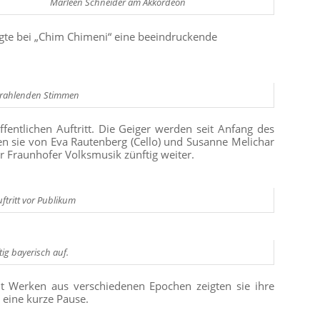
Marleen Schneider am Akkordeon
gte bei „Chim Chimeni“ eine beeindruckende
strahlenden Stimmen
ffentlichen Auftritt. Die Geiger werden seit Anfang des
en sie von Eva Rautenberg (Cello) und Susanne Melichar
er Fraunhofer Volksmusik zünftig weiter.
uftritt vor Publikum
ig bayerisch auf.
it Werken aus verschiedenen Epochen zeigten sie ihre
 eine kurze Pause.