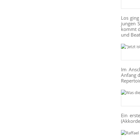
Los ging
jungen S
kommt de
und Beat
Im Ansch
Anfang d
Repertoi
Ein ers
(Akkorde