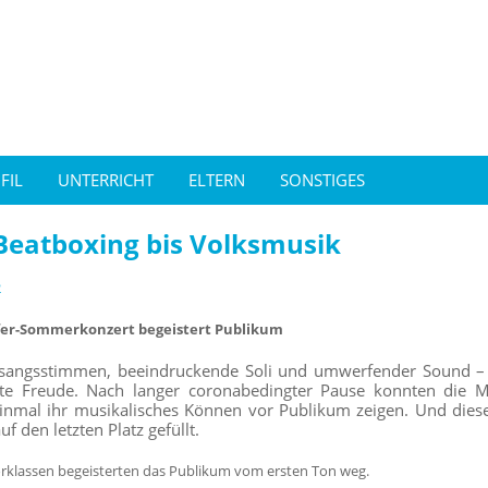
FIL
UNTERRICHT
ELTERN
SONSTIGES
Beatboxing bis Volksmusik
2
er-Sommerkonzert begeistert Publikum
esangsstimmen, beeindruckende Soli und umwerfender Sound 
hte Freude. Nach langer coronabedingter Pause konnten die 
inmal ihr musikalisches Können vor Publikum zeigen. Und dies
uf den letzten Platz gefüllt.