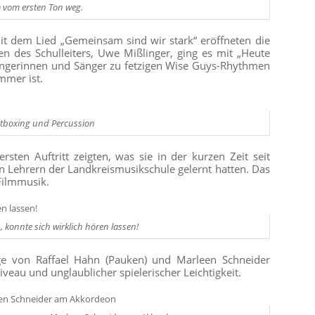
 vom ersten Ton weg.
it dem Lied „Gemeinsam sind wir stark“ eröffneten die
des Schulleiters, Uwe Mißlinger, ging es mit „Heute
ängerinnen und Sänger zu fetzigen Wise Guys-Rhythmen
mmer ist.
eatboxing und Percussion
rsten Auftritt zeigten, was sie in der kurzen Zeit seit
en Lehrern der Landkreismusikschule gelernt hatten. Das
Filmmusik.
 konnte sich wirklich hören lassen!
ge von Raffael Hahn (Pauken) und Marleen Schneider
veau und unglaublicher spielerischer Leichtigkeit.