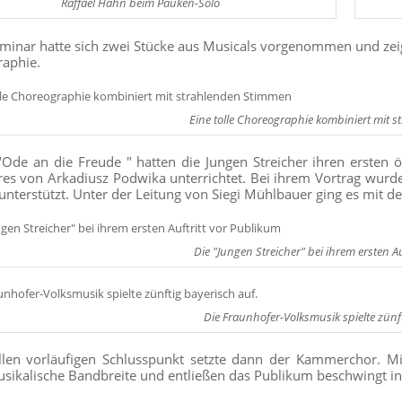
Raffael Hahn beim Pauken-Solo
minar hatte sich zwei Stücke aus Musicals vorgenommen und zei
aphie.
Eine tolle Choreographie kombiniert mit 
"Ode an die Freude " hatten die Jungen Streicher ihren ersten ö
res von Arkadiusz Podwika unterrichtet. Bei ihrem Vortrag wurd
) unterstützt. Unter der Leitung von Siegi Mühlbauer ging es mit d
Die "Jungen Streicher" bei ihrem ersten A
Die Fraunhofer-Volksmusik spielte zünft
llen vorläufigen Schlusspunkt setzte dann der Kammerchor. M
sikalische Bandbreite und entließen das Publikum beschwingt in