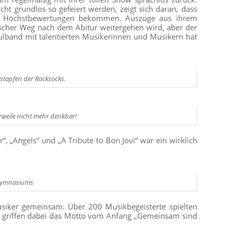
ht grundlos so gefeiert werden, zeigt sich daran, dass
mit Höchstbewertungen bekommen. Auszüge aus ihrem
scher Weg nach dem Abitur weitergehen wird, aber der
ulband mit talentierten Musikerinnen und Musikern hat
ßstapfen der Rocksocks.
rweile nicht mehr denkbar!
 „Angels“ und „A Tribute to Bon Jovi“ war ein wirklich
-Gymnasiums
siker gemeinsam. Über 200 Musikbegeisterte spielten
 griffen dabei das Motto vom Anfang „Gemeinsam sind