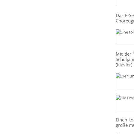
Das P-Se
Choreogr
Mit der 
Schuljah
(Klavier
Einen to
große mu