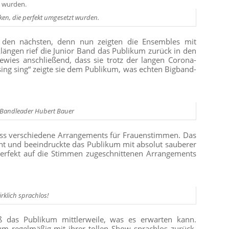
en, die perfekt umgesetzt wurden.
 den nächsten, denn nun zeigten die Ensembles mit
längen rief die Junior Band das Publikum zurück in den
wies anschließend, dass sie trotz der langen Corona-
 sing sing“ zeigte sie dem Publikum, was echten Bigband-
n Bandleader Hubert Bauer
luss verschiedene Arrangements für Frauenstimmen. Das
ht und beeindruckte das Publikum mit absolut sauberer
perfekt auf die Stimmen zugeschnittenen Arrangements
rklich sprachlos!
 das Publikum mittlerweile, was es erwarten kann.
kum regelmäßig mit ihrer tollen Show sprachlos zurück.