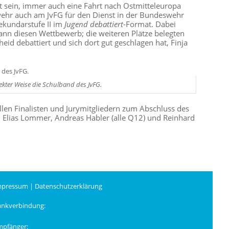
et sein, immer auch eine Fahrt nach Ostmitteleuropa
wehr auch am JvFG für den Dienst in der Bundeswehr
ekundarstufe II im
Jugend debattiert
-Format. Dabei
nn diesen Wettbewerb; die weiteren Plätze belegten
heid debattiert und sich dort gut geschlagen hat, Finja
kter Weise die Schulband des JvFG.
llen Finalisten und Jurymitgliedern zum Abschluss des
r, Elias Lommer, Andreas Habler (alle Q12) und Reinhard
mpressum
|
Datenschutzerklärung
ankverbindung:
mpfänger: