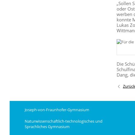
„Sollen 
oder Ost
werben d
konnte M
Lukas Zol
Wittmann
Die Schü
Schulfin
Dang, di
Zurüc
Joseph-von-Fraunhofer-Gymnasium
Naturwissenschaftlich-technologisches und
Sprachliches Gymnasium