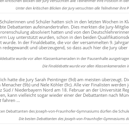
Unter den kritischen Blicken der Jury versuchten alle Teilnehmer ihre
 Schülerinnen und Schüler hatten sich in den letzten Wochen in Kl
bte Debattanten aufeinandertrafen. Dies merkten die Jury-Mitgliede
urorenschulung absolviert hatten und von den Deutschlehrerinne
rrn Luy unterstützt wurden, schon in den beiden Qualifikationsde
t wurde. In der Finaldebatte, die vor der versammelten 9. Jahrgang
en redegewandt und überzeugend, so dass auch hier die Jury über 
Die Finaldebatte wurde vor allen Klassenkameraden i
lich hatte die Jury Sarah Peintinger (9d) am meisten überzeugt. Di
 Menacher (9b) und Nele Köhler (9c). Alle vier Finalisten werden
z Süd / Niederbayern Nord am 18. Februar an der Universität Re
ren, kann vielleicht sogar wieder einer der Debattanten nach M
t
fahren ...
Die besten Debattanten des Joseph-von-Fraunhofer-Gymnasiums dür