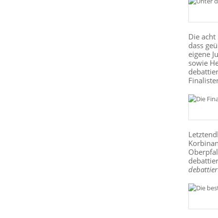
Die acht
dass geü
eigene J
sowie He
debattier
Finalist
Letztend
Korbinan
Oberpfal
debattie
debattier