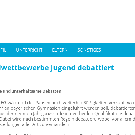
FIL
UNTERRICHT
ELTERN
SONSTIGES
lwettbewerbe Jugend debattiert
0
e und unterhaltsame Debatten
FG während der Pausen auch weiterhin Süßigkeiten verkauft wer
n“ an bayerischen Gymnasien eingeführt werden soll, debattierte
aus der neunten Jahrgangsstufe in den beiden Qualifikationsdeba
Dabei wird nach bestimmten Regeln debattiert, wobei vor allem da
tellungen aller Art zu verhandeln.