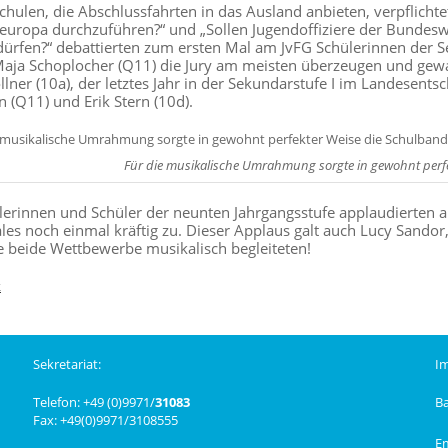
Schulen, die Abschlussfahrten in das Ausland anbieten, verpflicht
europa durchzuführen?“ und „Sollen Jugendoffiziere der Bundes
ürfen?“ debattierten zum ersten Mal am JvFG Schülerinnen der S
aja Schoplocher (Q11) die Jury am meisten überzeugen und gewa
lner (10a), der letztes Jahr in der Sekundarstufe I im Landesentsc
 (Q11) und Erik Stern (10d).
Für die musikalische Umrahmung sorgte in gewohnt perfe
lerinnen und Schüler der neunten Jahrgangsstufe applaudierten a
ales noch einmal kräftig zu. Dieser Applaus galt auch Lucy Sando
e beide Wettbewerbe musikalisch begleiteten!
k
Sekretariat:
I
Telefon: +49 (0)9971/
31083
B
Fax: +49(0)9971/3108555
E