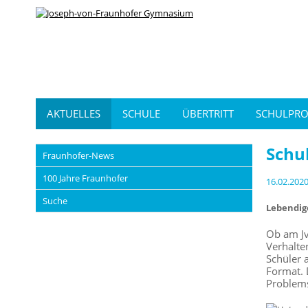
AKTUELLES
SCHULE
ÜBERTRITT
SCHULPRO
Schu
Fraunhofer-News
100 Jahre Fraunhofer
16.02.202
Suche
Lebendig
Ob am Jv
Verhalte
Schüler 
Format. 
Problems