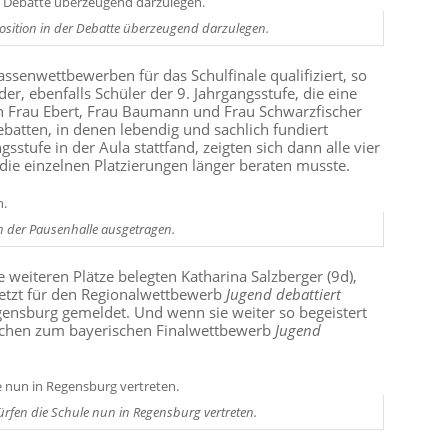
 Position in der Debatte überzeugend darzulegen.
assenwettbewerben für das Schulfinale qualifiziert, so
r, ebenfalls Schüler der 9. Jahrgangsstufe, die eine
n Frau Ebert, Frau Baumann und Frau Schwarzfischer
batten, in denen lebendig und sachlich fundiert
sstufe in der Aula stattfand, zeigten sich dann alle vier
die einzelnen Platzierungen länger beraten musste.
n der Pausenhalle ausgetragen.
e weiteren Plätze belegten Katharina Salzberger (9d),
 jetzt für den Regionalwettbewerb
Jugend debattiert
gensburg gemeldet. Und wenn sie weiter so begeistert
ünchen zum bayerischen Finalwettbewerb
Jugend
fen die Schule nun in Regensburg vertreten.