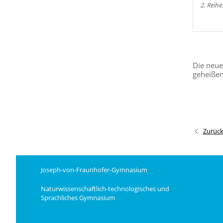
2. Reih
Die neue
geheißen
Zurüc
Joseph-von-Fraunhofer-Gymnasium
Naturwissenschaftlich-technologisches und
Sprachliches Gymnasium