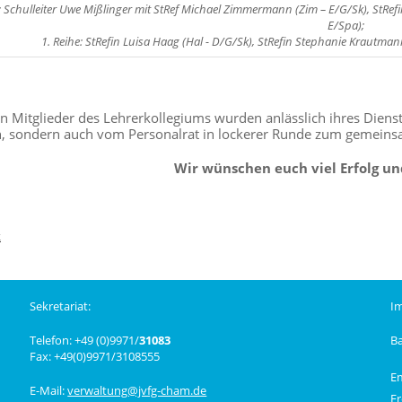
e: Schulleiter Uwe Mißlinger mit StRef Michael Zimmermann (Zim – E/G/Sk), StRe
E/Spa);
1. Reihe: StRefin Luisa Haag (Hal - D/G/Sk), StRefin Stephanie Krautmann
n Mitglieder des Lehrerkollegiums wurden anlässlich ihres Dienst
, sondern auch vom Personalrat in lockerer Runde zum gemeins
Wir wünschen euch viel Erfolg un
k
Sekretariat:
I
Telefon: +49 (0)9971/
31083
B
Fax: +49(0)9971/3108555
E
E-Mail:
verwaltung@jvfg-cham.de
Fr