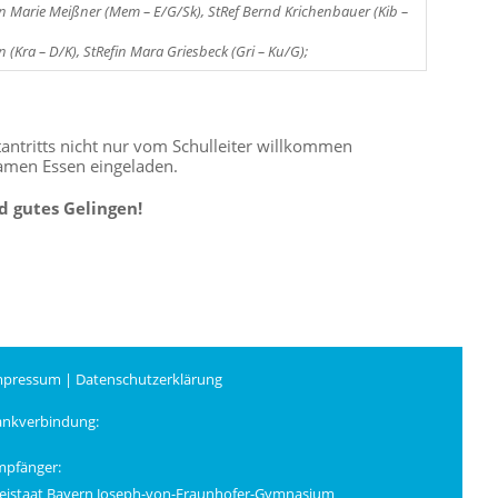
fin Marie Meißner (Mem – E/G/Sk), StRef Bernd Krichenbauer (Kib –
 (Kra – D/K), StRefin Mara Griesbeck (Gri – Ku/G);
antritts nicht nur vom Schulleiter willkommen
amen Essen eingeladen.
d gutes Gelingen!
mpressum
|
Datenschutzerklärung
ankverbindung:
mpfänger:
eistaat Bayern Joseph-von-Fraunhofer-Gymnasium