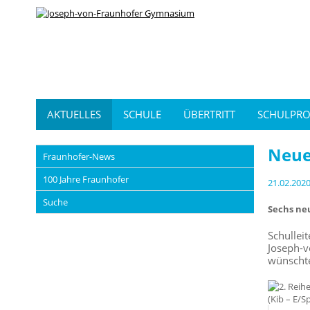
AKTUELLES
SCHULE
ÜBERTRITT
SCHULPRO
Neue
Fraunhofer-News
100 Jahre Fraunhofer
21.02.202
Suche
Sechs ne
Schullei
Joseph-v
wünschte