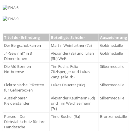
Titel der Erfindung
Beteiligte Schüler
Auszeichnung
Der Bergschubkarren
Martin Weinfurtner (7a)
Goldmedaille
„4-Gewinnt“ in 3
Alexander (8a) und Julian
Goldmedaille
Dimensionen
(5b) Weß
Die Mülltonnen-
Tim Fuchs, Felix
Silbermedaille
Notbremse
Zitzlsperger und Lukas
Zangl (alle 7b)
Elektronische Etiketten
Lukas Dauerer (10c)
Silbermedaille
für Gefrierboxen
Ausziehbarer
Alexander Kaufmann (6d)
Silbermedaille
Kleiderständer
und Tim Weichselmann
(7c)
Pursec – Der
Timo Bucher (9a)
Bronzemedaille
Diebstahlschutz für ihre
Handtasche