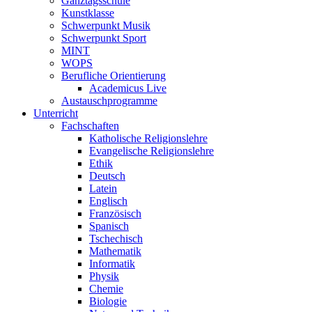
Ganztagsschule
Kunstklasse
Schwerpunkt Musik
Schwerpunkt Sport
MINT
WOPS
Berufliche Orientierung
Academicus Live
Austauschprogramme
Unterricht
Fachschaften
Katholische Religionslehre
Evangelische Religionslehre
Ethik
Deutsch
Latein
Englisch
Französisch
Spanisch
Tschechisch
Mathematik
Informatik
Physik
Chemie
Biologie