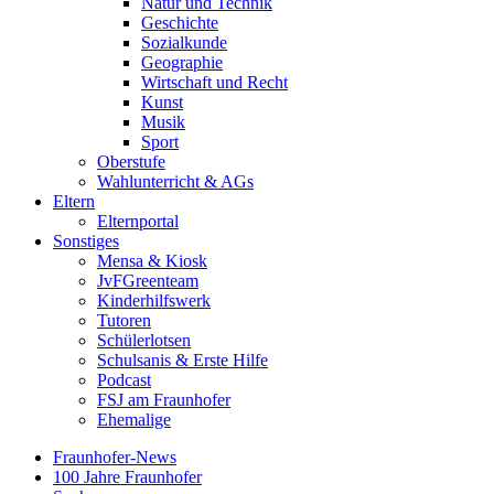
Natur und Technik
Geschichte
Sozialkunde
Geographie
Wirtschaft und Recht
Kunst
Musik
Sport
Oberstufe
Wahlunterricht & AGs
Eltern
Elternportal
Sonstiges
Mensa & Kiosk
JvFGreenteam
Kinderhilfswerk
Tutoren
Schülerlotsen
Schulsanis & Erste Hilfe
Podcast
FSJ am Fraunhofer
Ehemalige
Fraunhofer-News
100 Jahre Fraunhofer